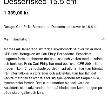
Dessertsked 15,5 cm
början
av
bildgalleriet
1 339,00 kr
Design: Carl Philip Bernadotte. Dessertsked i silver är 15,5 cm.
Mer information
Mema GAB lanserade sitt första silverbestick på över 30 år med
CPB 2091 formgiven av Carl Philip Bernadotte. Bestickets
eleganta form kom­binerar det estetiska och vackra med enkelhet
och funktion. Prins Carl Philip har med besticket CPB 2091 ritat en
modern ikon för det dukade bordet. Inspirationen har han hämtat
från internationella storstäder och arkitektur. Han har låtit det
vackra materialet silver tala för sig själv genom att skapa enkla,
symmetriska former. Besticket utmärker sig tack vare en
karaktäristisk, exakt rundad form på bladet som kommer igen på
både sked, gaffel och kniv.