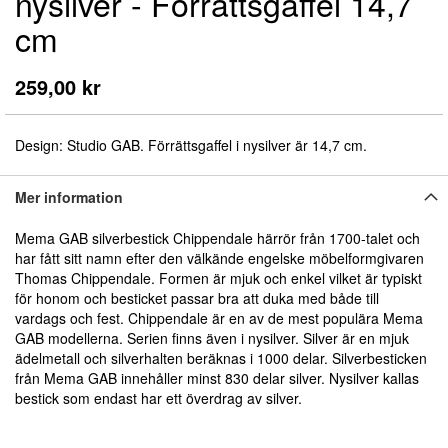
nysilver - Förrättsgaffel 14,7
början
av
cm
bildgalleriet
259,00 kr
Design: Studio GAB. Förrättsgaffel i nysilver är 14,7 cm.
Mer information
Mema GAB silverbestick Chippendale härrör från 1700-talet och
har fått sitt namn efter den välkände engelske möbelformgivaren
Thomas Chippendale. Formen är mjuk och enkel vilket är typiskt
för honom och besticket passar bra att duka med både till
vardags och fest. Chippendale är en av de mest populära Mema
GAB modellerna. Serien finns även i nysilver. Silver är en mjuk
ädelmetall och silverhalten beräknas i 1000 delar. Silverbesticken
från Mema GAB innehåller minst 830 delar silver. Nysilver kallas
bestick som endast har ett överdrag av silver.