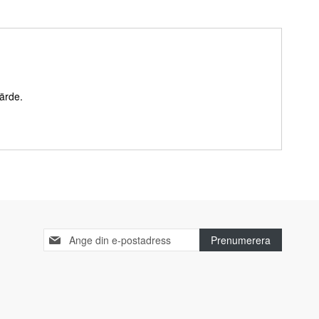
värde.
Sign
Prenumerera
Up
for
Our
Newsletter: