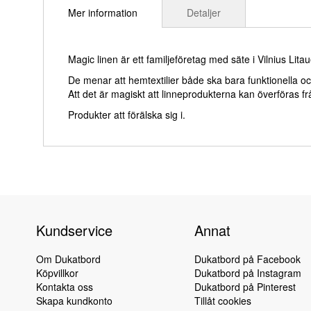
till
Mer information
Detaljer
början
av
bildgalleriet
Magic linen är ett familjeföretag med säte i Vilnius Lita
De menar att hemtextilier både ska bara funktionella o
Att det är magiskt att linneprodukterna kan överföras fr
Produkter att förälska sig i.
Kundservice
Annat
Om Dukatbord
Dukatbord på Facebook
Köpvillkor
Dukatbord på Instagram
Kontakta oss
Dukatbord på Pinterest
Skapa kundkonto
Tillåt cookies