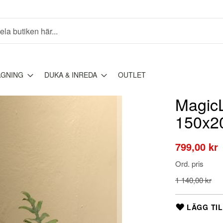
AGNING
DUKA & INREDA
OUTLET
MagicL
150x2
Special
799,00 kr
Price
Ord. pris
1 140,00 kr
LÄGG TIL