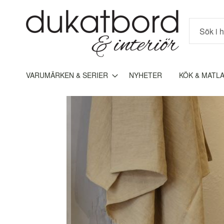
Sök
VARUMÄRKEN & SERIER
NYHETER
KÖK & MATL
Hoppa
till
slutet
av
bildgalleriet