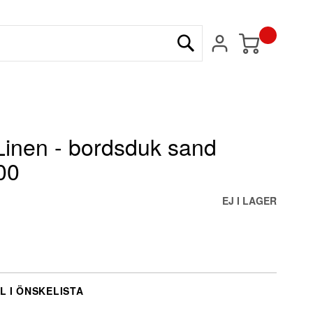
Min kundvagn
Sök
inen - bordsduk sand
00
EJ I LAGER
L I ÖNSKELISTA