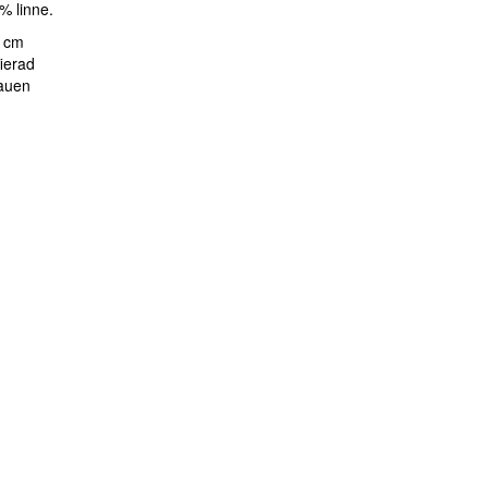
% linne.
0 cm
ierad
tauen