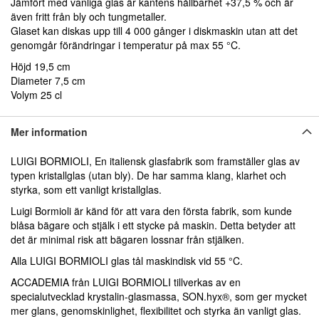
Jämfört med vanliga glas är kantens hållbarhet +37,5 % och är
även fritt från bly och tungmetaller.
Glaset kan diskas upp till 4 000 gånger i diskmaskin utan att det
genomgår förändringar i temperatur på max 55 °C.
Höjd 19,5 cm
Diameter 7,5 cm
Volym 25 cl
Mer information
LUIGI BORMIOLI, En italiensk glasfabrik som framställer glas av
typen kristallglas (utan bly). De har samma klang, klarhet och
styrka, som ett vanligt kristallglas.
Luigi Bormioli är känd för att vara den första fabrik, som kunde
blåsa bägare och stjälk i ett stycke på maskin. Detta betyder att
det är minimal risk att bägaren lossnar från stjälken.
Alla LUIGI BORMIOLI glas tål maskindisk vid 55 °C.
ACCADEMIA från LUIGI BORMIOLI tillverkas av en
specialutvecklad krystalin-glasmassa, SON.hyx®, som ger mycket
mer glans, genomskinlighet, flexibilitet och styrka än vanligt glas.