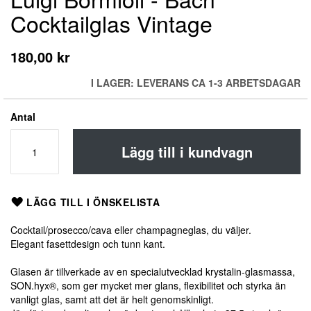
till
Cocktailglas Vintage
början
av
bildgalleriet
180,00 kr
I LAGER: LEVERANS CA 1-3 ARBETSDAGAR
Antal
Lägg till i kundvagn
LÄGG TILL I ÖNSKELISTA
Cocktail/prosecco/cava eller champagneglas, du väljer.
Elegant fasettdesign och tunn kant.
Glasen är tillverkade av en specialutvecklad krystalin-glasmassa,
SON.hyx®, som ger mycket mer glans, flexibilitet och styrka än
vanligt glas, samt att det är helt genomskinligt.