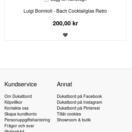
Luigi Bormioli - Bach Cocktailglas Retro
200,00 kr
LÄGG
TILL
I
ÖNSKELISTA
Kundservice
Annat
Om Dukatbord
Dukatbord på Facebook
Köpvillkor
Dukatbord på Instagram
Kontakta oss
Dukatbord på Pinterest
Skapa kundkonto
Tillåt cookies
Personuppgiftshantering
Showroom & butik
Frågor och svar
Skötselråd