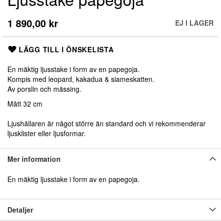
till
början
1 890,00 kr
EJ I LAGER
av
bildgalleriet
LÄGG TILL I ÖNSKELISTA
En mäktig ljusstake i form av en papegoja.
Kompis med leopard, kakadua & siameskatten.
Av porslin och mässing.
Mått 32 cm
Ljushållaren är något större än standard och vi rekommenderar
ljusklister eller ljusformar.
Mer information
En mäktig ljusstake i form av en papegoja.
Detaljer