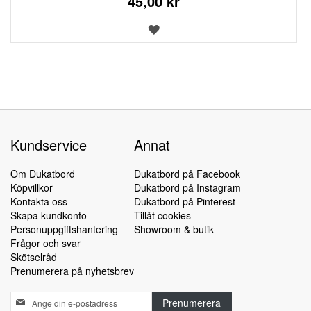
45,00 kr
LÄGG
TILL
I
ÖNSKELISTA
Kundservice
Annat
Om Dukatbord
Dukatbord på Facebook
Köpvillkor
Dukatbord på Instagram
Kontakta oss
Dukatbord på Pinterest
Skapa kundkonto
Tillåt cookies
Personuppgiftshantering
Showroom & butik
Frågor och svar
Skötselråd
Prenumerera på nyhetsbrev
Sign
Prenumerera