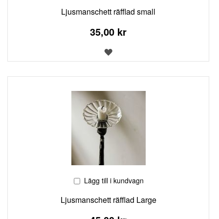
Ljusmanschett räfflad small
35,00 kr
LÄGG
TILL
I
ÖNSKELISTA
Lägg till i kundvagn
Ljusmanschett räfflad Large