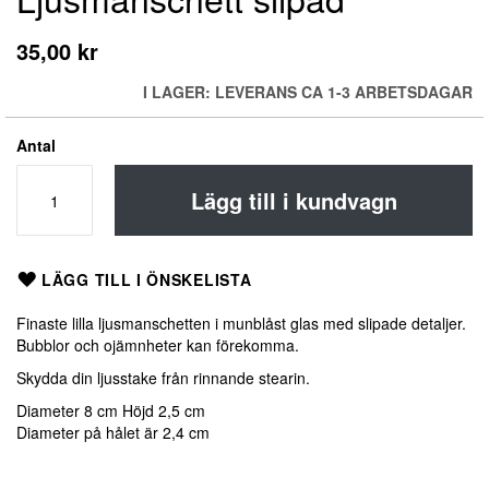
till
början
35,00 kr
av
bildgalleriet
I LAGER: LEVERANS CA 1-3 ARBETSDAGAR
Antal
Lägg till i kundvagn
LÄGG TILL I ÖNSKELISTA
Finaste lilla ljusmanschetten i munblåst glas med slipade detaljer.
Bubblor och ojämnheter kan förekomma.
Skydda din ljusstake från rinnande stearin.
Diameter 8 cm Höjd 2,5 cm
Diameter på hålet är 2,4 cm