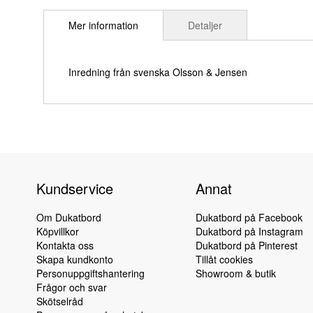
till
Mer information
Detaljer
början
av
bildgalleriet
Inredning från svenska Olsson & Jensen
Kundservice
Annat
Om Dukatbord
Dukatbord på Facebook
Köpvillkor
Dukatbord på Instagram
Kontakta oss
Dukatbord på Pinterest
Skapa kundkonto
Tillåt cookies
Personuppgiftshantering
Showroom & butik
Frågor och svar
Skötselråd