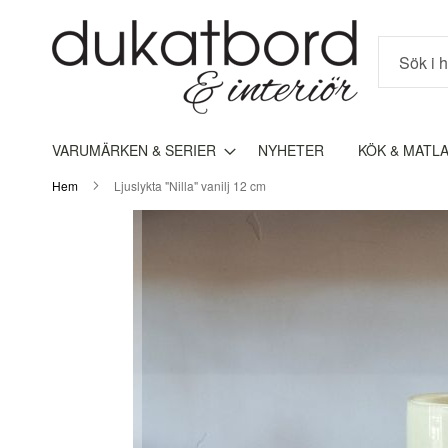
Sök
VARUMÄRKEN & SERIER
NYHETER
KÖK & MATL
Hem
Ljuslykta "Nilla" vanilj 12 cm
Hoppa
till
slutet
av
bildgalleriet