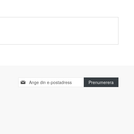
Sign
Prenumerera
Up
for
Our
Newsletter: