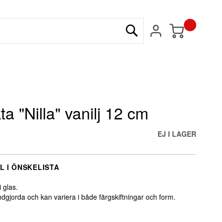
Min kundvagn
Sök
ta "Nilla" vanilj 12 cm
EJ I LAGER
L I ÖNSKELISTA
i glas.
dgjorda och kan variera i både färgskiftningar och form.