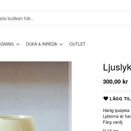
AGNING
DUKA & INREDA
OUTLET
Ljuslyk
300,00 kr
LÄGG TIL
Härlig ljuslykta 
Lyktorna är han
Färg vanilj.
H 12 cm