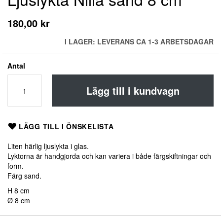
till
början
180,00 kr
av
bildgalleriet
I LAGER: LEVERANS CA 1-3 ARBETSDAGAR
Antal
Lägg till i kundvagn
LÄGG TILL I ÖNSKELISTA
Liten härlig ljuslykta i glas.
Lyktorna är handgjorda och kan variera i både färgskiftningar och
form.
Färg sand.
H 8 cm
Ø 8 cm