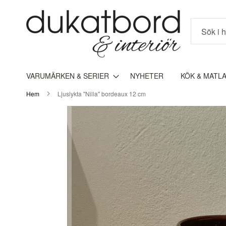
Sök
VARUMÄRKEN & SERIER
NYHETER
KÖK & MATL
Hem
Ljuslykta "Nilla" bordeaux 12 cm
Hoppa
till
slutet
av
bildgalleriet