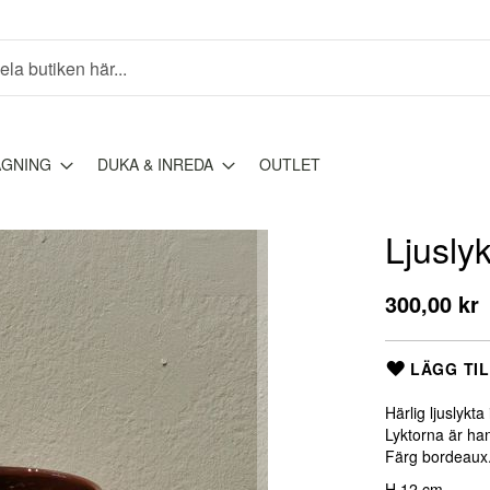
AGNING
DUKA & INREDA
OUTLET
Ljusly
300,00 kr
LÄGG TIL
Härlig ljuslykta 
Lyktorna är han
Färg bordeaux
H 12 cm