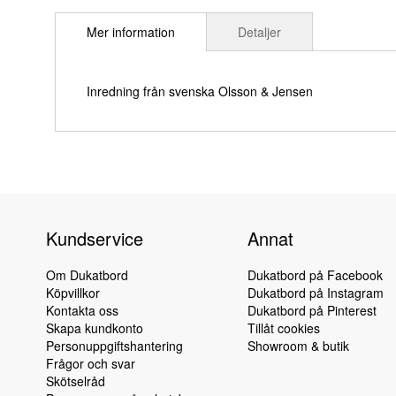
till
Mer information
Detaljer
början
av
bildgalleriet
Inredning från svenska Olsson & Jensen
Kundservice
Annat
Om Dukatbord
Dukatbord på Facebook
Köpvillkor
Dukatbord på Instagram
Kontakta oss
Dukatbord på Pinterest
Skapa kundkonto
Tillåt cookies
Personuppgiftshantering
Showroom & butik
Frågor och svar
Skötselråd