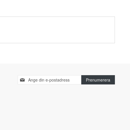
Sign
Prenumerera
Up
for
Our
Newsletter: