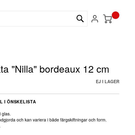
Min kundvagn
Sök
kta "Nilla" bordeaux 12 cm
EJ I LAGER
L I ÖNSKELISTA
i glas.
dgjorda och kan variera i både färgskiftningar och form.
.