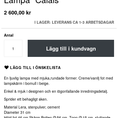
till
början
2 600,00 kr
av
bildgalleriet
I LAGER: LEVERANS CA 1-3 ARBETSDAGAR
Antal
Lägg till i kundvagn
LÄGG TILL I ÖNSKELISTA
En ljuvlig lampa med mjuka,rundade former. Creme/vanilj fot med
lampskärm i bomull i beige.
Enkel & mjuk i designen och en iögonfallande inredningsdetalj.
Sprider ett behagligt sken.
Material Lera, stenpulver, cement
Diameter 31 cm
Höjd fot 46 cm Skärm Botten Ø:56 cm, Topp Ø:15 cm, sluttande