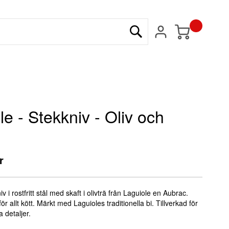
Min kundvagn
Sök
le - Stekkniv - Oliv och
r
iv i rostfritt stål med skaft i olivträ från Laguiole en Aubrac.
för allt kött. Märkt med Laguioles traditionella bi. Tillverkad för
 detaljer.