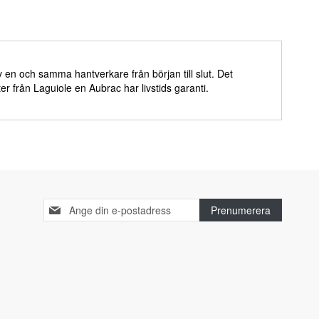
v en och samma hantverkare från början till slut. Det
ter från Laguiole en Aubrac har livstids garanti.
Sign
Prenumerera
Up
for
Our
Newsletter: