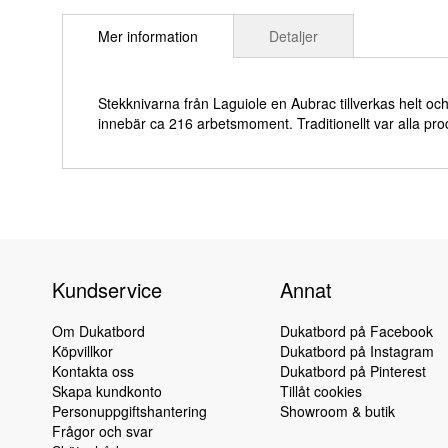
till
Mer information
Detaljer
början
av
bildgalleriet
Stekknivarna från Laguiole en Aubrac tillverkas helt och
innebär ca 216 arbetsmoment. Traditionellt var alla produ
Kundservice
Annat
Om Dukatbord
Dukatbord på Facebook
Köpvillkor
Dukatbord på Instagram
Kontakta oss
Dukatbord på Pinterest
Skapa kundkonto
Tillåt cookies
Personuppgiftshantering
Showroom & butik
Frågor och svar