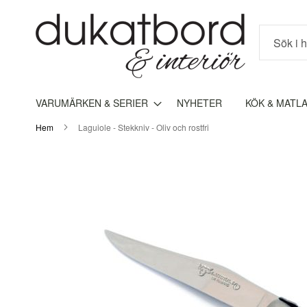
Sök
VARUMÄRKEN & SERIER
NYHETER
KÖK & MATL
Hem
Laguiole - Stekkniv - Oliv och rostfri
Hoppa
till
slutet
av
bildgalleriet