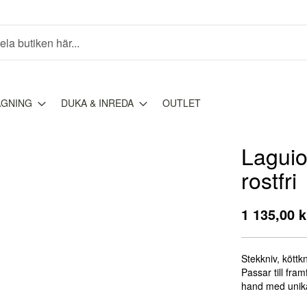
AGNING
DUKA & INREDA
OUTLET
Laguio
rostfri
1 135,00 k
Stekkniv, köttkn
Passar till fram
hand med unika