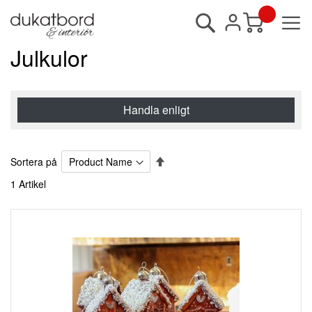
Sök
Min kundvagn
Julkulor
Handla enligt
Sätt
Sortera på
fallande
1
Artikel
sortering