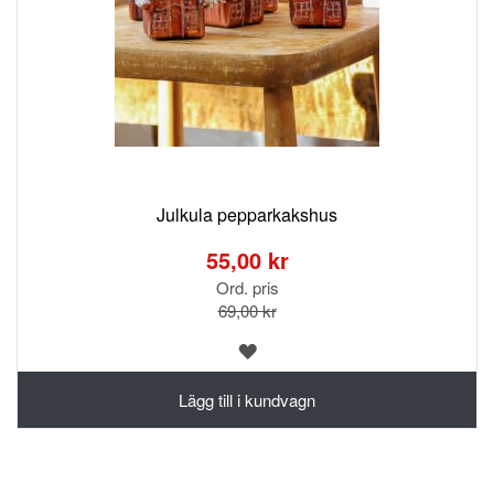
Julkula pepparkakshus
Special
Price
55,00 kr
Ord. pris
69,00 kr
LÄGG
TILL
I
Lägg till i kundvagn
ÖNSKELISTA