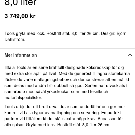
8,0 liter
början
av
bildgalleriet
3 749,00 kr
Tools gryta med lock. Rostfritt stål. 8,0 liter 26 cm. Design: Björn
Dahlström.
Mer information
Iittala Tools är en serie kraftfullt designade köksredskap för dig
med extra stor aptit på livet. Med de generöst tilltagna storlekarna
täcker de varje matlagningsbehov och demonstrerar att en måltid
som delas med andra blir dubbelt så god. Serien har utvecklats i
samarbete med såväl yrkeskockar som med teknikoch
materialspecialister.
Tools erbjuder ett brett urval delar som underlättar och ger mer
kontroll vid alla typer av matlagning och servering. En perfekt
partner vid tillfällen då det ställs extra höga krav. Anpassad för
alla spisar. Gryta med lock. Rostfritt stål. 8,0 liter 26 cm.