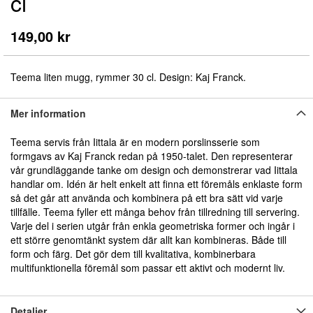
cl
början
av
bildgalleriet
149,00 kr
Teema liten mugg, rymmer 30 cl. Design: Kaj Franck.
Mer information
Teema servis från Iittala är en modern porslinsserie som
formgavs av Kaj Franck redan på 1950-talet. Den representerar
vår grundläggande tanke om design och demonstrerar vad Iittala
handlar om. Idén är helt enkelt att finna ett föremåls enklaste form
så det går att använda och kombinera på ett bra sätt vid varje
tillfälle. Teema fyller ett många behov från tillredning till servering.
Varje del i serien utgår från enkla geometriska former och ingår i
ett större genomtänkt system där allt kan kombineras. Både till
form och färg. Det gör dem till kvalitativa, kombinerbara
multifunktionella föremål som passar ett aktivt och modernt liv.
Detaljer