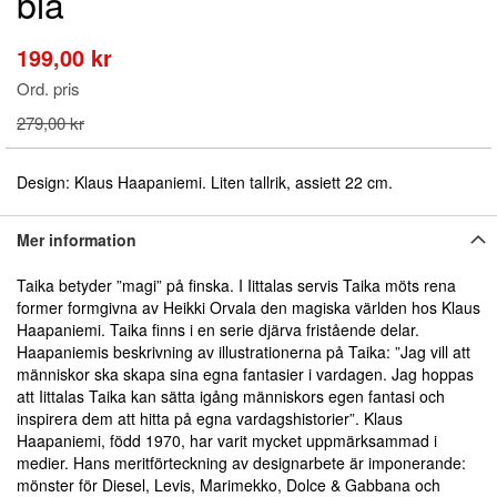
blå
början
av
bildgalleriet
199,00 kr
Special
Price
Ord. pris
279,00 kr
Design: Klaus Haapaniemi. Liten tallrik, assiett 22 cm.
Mer information
Taika betyder ”magi” på finska. I Iittalas servis Taika möts rena
former formgivna av Heikki Orvala den magiska världen hos Klaus
Haapaniemi. Taika finns i en serie djärva fristående delar.
Haapaniemis beskrivning av illustrationerna på Taika: ”Jag vill att
människor ska skapa sina egna fantasier i vardagen. Jag hoppas
att Iittalas Taika kan sätta igång människors egen fantasi och
inspirera dem att hitta på egna vardagshistorier”. Klaus
Haapaniemi, född 1970, har varit mycket uppmärksammad i
medier. Hans meritförteckning av designarbete är imponerande:
mönster för Diesel, Levis, Marimekko, Dolce & Gabbana och