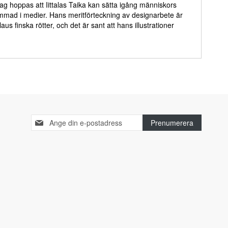
Jag hoppas att Iittalas Taika kan sätta igång människors
ammad i medier. Hans meritförteckning av designarbete är
 finska rötter, och det är sant att hans illustrationer
Sign
Prenumerera
Up
for
Our
Newsletter: