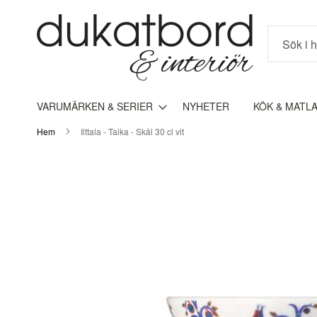
Sök
VARUMÄRKEN & SERIER
NYHETER
KÖK & MATL
Hem
Iittala - Taika - Skål 30 cl vit
Hoppa
till
slutet
av
bildgalleriet