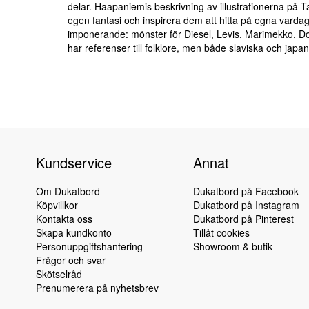
delar. Haapaniemis beskrivning av illustrationerna på T
egen fantasi och inspirera dem att hitta på egna vard
imponerande: mönster för Diesel, Levis, Marimekko, Dolce
har referenser till folklore, men både slaviska och japa
Kundservice
Annat
Om Dukatbord
Dukatbord på Facebook
Köpvillkor
Dukatbord på Instagram
Kontakta oss
Dukatbord på Pinterest
Skapa kundkonto
Tillåt cookies
Personuppgiftshantering
Showroom & butik
Frågor och svar
Skötselråd
Prenumerera på nyhetsbrev