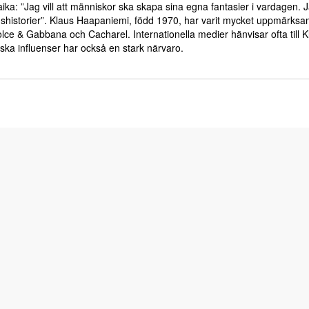
aika: ”Jag vill att människor ska skapa sina egna fantasier i vardagen. 
agshistorier”. Klaus Haapaniemi, född 1970, har varit mycket uppmärks
 & Gabbana och Cacharel. Internationella medier hänvisar ofta till Klaus
nska influenser har också en stark närvaro.