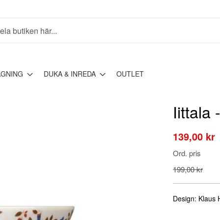
AGNING
DUKA & INREDA
OUTLET
Iittala
Special
139,00 kr
Price
Ord. pris
199,00 kr
Design: Klaus H