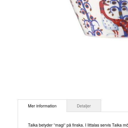
Hoppa
till
Mer information
Detaljer
början
av
bildgalleriet
Taika betyder ”magi” på finska. I Iittalas servis Taika