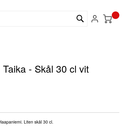
Min kundvagn
Sök
 - Taika - Skål 30 cl vit
aapaniemi. Liten skål 30 cl.