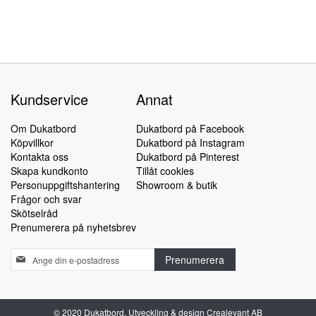
Kundservice
Annat
Om Dukatbord
Dukatbord på Facebook
Köpvillkor
Dukatbord på Instagram
Kontakta oss
Dukatbord på Pinterest
Skapa kundkonto
Tillåt cookies
Personuppgiftshantering
Showroom & butik
Frågor och svar
Skötselråd
Prenumerera på nyhetsbrev
Sign
Prenumerera
Up
for
Our
Newsletter:
© 2020 Dukatbord. Utveckling & design Crealevant AB