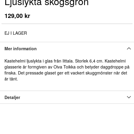
Ljuslykta skogsgrön
början
av
bildgalleriet
129,00 kr
EJ I LAGER
Mer information
Kastehelmi ljuslykta i glas från Iittala. Storlek 6,4 cm. Kastehelmi
glasserie är formgiven av Oiva Toikka och betyder daggdroppe på
finska. Det pressade glaset ger ett vackert skuggmönster när det
är tänt.
Detaljer