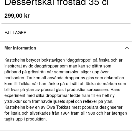
Dessertskål frostad 35 cl
början
av
bildgalleriet
299,00 kr
EJ I LAGER
Mer information
Kastehelmi betyder bokstavligen ”daggdroppe” på finska och är
inspirerat av de daggdroppar som man kan se glittra som
pärlband på grässtrån när sommarsolen stiger upp över
horisonten. Tanken att använda droppar av glas som dekoration
kom till Toikka när han tänkte på ett sätt att täcka de märken som
blir kvar på ytan av pressat glas i produktionsprocessen. Hans
experiment med olika droppformar ledde fram till en helt ny
ytstruktur som framhävde ljusets spel och reflexer på ytan.
Kastehelmi blev en av Oiva Toikkas mest populära designserier
för Iittala och tillverkades från 1964 fram till 1988 och har återigen
tagits upp i produktion.