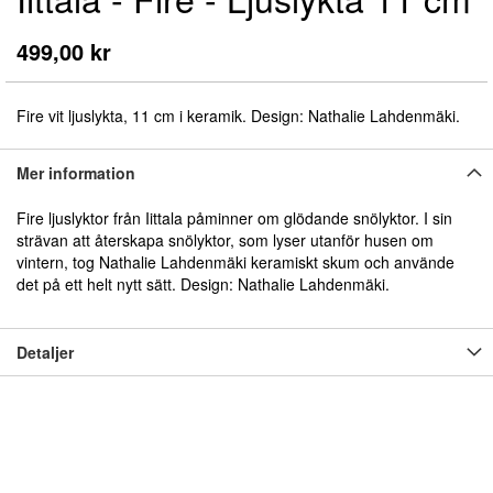
till
början
499,00 kr
av
bildgalleriet
Fire vit ljuslykta, 11 cm i keramik. Design: Nathalie Lahdenmäki.
Mer information
Fire ljuslyktor från Iittala påminner om glödande snölyktor. I sin
strävan att återskapa snölyktor, som lyser utanför husen om
vintern, tog Nathalie Lahdenmäki keramiskt skum och använde
det på ett helt nytt sätt. Design: Nathalie Lahdenmäki.
Detaljer