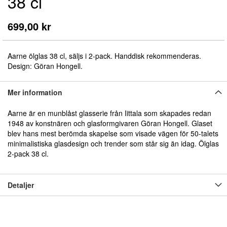
38 cl
början
av
bildgalleriet
699,00 kr
Aarne ölglas 38 cl, säljs i 2-pack. Handdisk rekommenderas.
Design: Göran Hongell.
Mer information
Aarne är en munblåst glasserie från Iittala som skapades redan
1948 av konstnären och glasformgivaren Göran Hongell. Glaset
blev hans mest berömda skapelse som visade vägen för 50-talets
minimalistiska glasdesign och trender som står sig än idag. Ölglas
2-pack 38 cl.
Detaljer