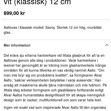
vit (klassisk) 12 cm
början
av
bildgalleriet
899,00 kr
Aaltovas i klassisk modell, Savoy. Storlek 12 cm hög, munblåst
glas.
Mer information
Det krävs sju erfarna hantverkare vid Iittala glasbruk för att ta en
Aaltovas genom alla steg i produktionen. Varje hantverkare i
teamet har genomgått år av träning inom glashantverkets många
områden för att kunna tillverka en vas värdig namnet Aalto. ”Om
man inte bryr sig om produktens kvalitet”, sa formgivaren Alvar
Aalto, ”saknar verksamheten betydelse i varje avseende.” Han
ansåg att maskinerna skulle tjäna människan och inte tvärtom. På
Iittala idag arbetar formgivare och glasblåsare fortfarande enligt
Alvar Aaltos humanistiska designfilosofi för att skapa meningsfull
design som är vacker, multifunktionell och som varar hela livet.
Ingen vet exakt vad som inspirerade Alvar Aalto till den organiska