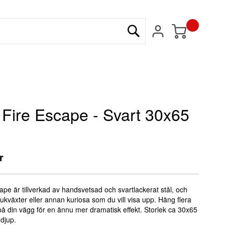
Min kundvagn
Sök
- Fire Escape - Svart 30x65
r
ape är tillverkad av handsvetsad och svartlackerat stål, och
kväxter eller annan kuriosa som du vill visa upp. Häng flera
t på din vägg för en ännu mer dramatisk effekt. Storlek ca 30x65
djup.