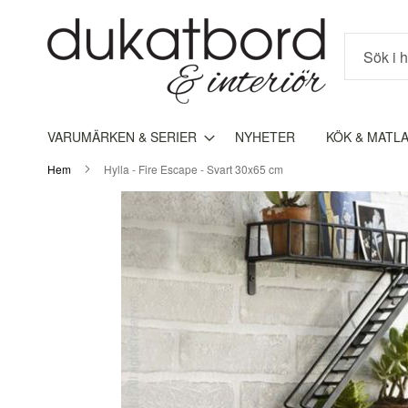
Sök
VARUMÄRKEN & SERIER
NYHETER
KÖK & MATL
Hem
Hylla - Fire Escape - Svart 30x65 cm
Hoppa
till
slutet
av
bildgalleriet