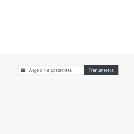
Sign
Prenumerera
Up
for
Our
Newsletter: