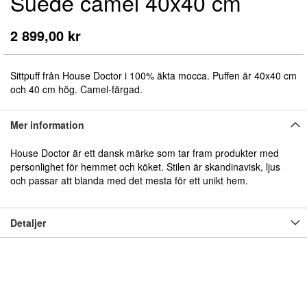
Suede camel 40x40 cm
början
av
bildgalleriet
2 899,00 kr
Sittpuff från House Doctor i 100% äkta mocca. Puffen är 40x40 cm
och 40 cm hög. Camel-färgad.
Mer information
House Doctor är ett dansk märke som tar fram produkter med
personlighet för hemmet och köket. Stilen är skandinavisk, ljus
och passar att blanda med det mesta för ett unikt hem.
Detaljer