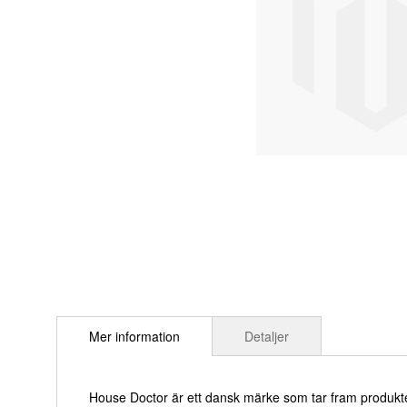
Hoppa
till
Mer information
Detaljer
början
av
bildgalleriet
House Doctor är ett dansk märke som tar fram produkter