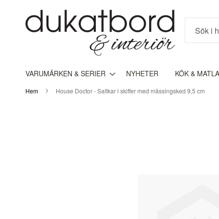
Sök
VARUMÄRKEN & SERIER
NYHETER
KÖK & MATL
Hem
House Doctor - Saltkar i skiffer med mässingsked 9,5 cm
Hoppa
till
slutet
av
bildgalleriet