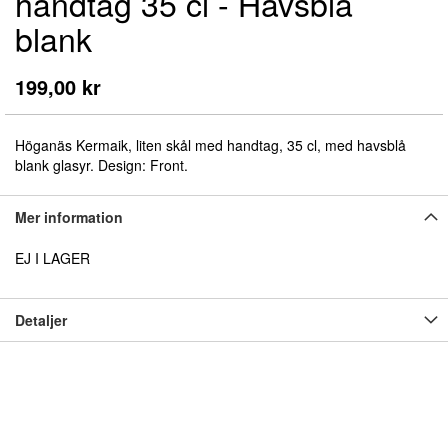
handtag 35 cl - Havsblå
början
av
blank
bildgalleriet
199,00 kr
Höganäs Kermaik, liten skål med handtag, 35 cl, med havsblå
blank glasyr. Design: Front.
Mer information
EJ I LAGER
Detaljer