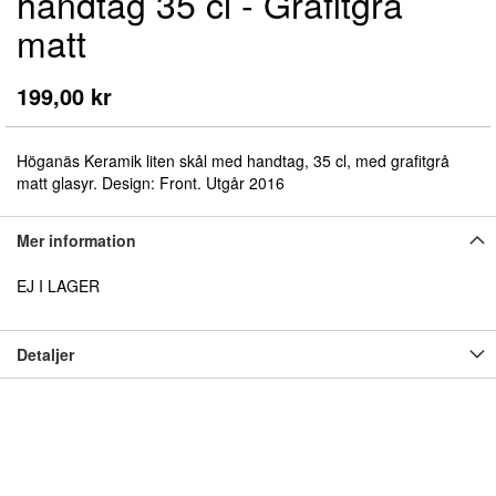
handtag 35 cl - Grafitgrå
början
av
matt
bildgalleriet
199,00 kr
Höganäs Keramik liten skål med handtag, 35 cl, med grafitgrå
matt glasyr. Design: Front. Utgår 2016
Mer information
EJ I LAGER
Detaljer