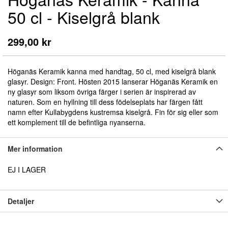
till
50 cl - Kiselgrå blank
början
av
bildgalleriet
299,00 kr
Höganäs Keramik kanna med handtag, 50 cl, med kiselgrå blank
glasyr. Design: Front. Hösten 2015 lanserar Höganäs Keramik en
ny glasyr som liksom övriga färger i serien är inspirerad av
naturen. Som en hyllning till dess födelseplats har färgen fått
namn efter Kullabygdens kustremsa kiselgrå. Fin för sig eller som
ett komplement till de befintliga nyanserna.
Mer information
EJ I LAGER
Detaljer