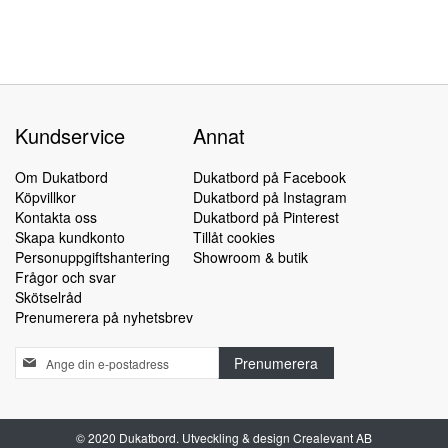
Kundservice
Annat
Om Dukatbord
Dukatbord på Facebook
Köpvillkor
Dukatbord på Instagram
Kontakta oss
Dukatbord på Pinterest
Skapa kundkonto
Tillåt cookies
Personuppgiftshantering
Showroom & butik
Frågor och svar
Skötselråd
Prenumerera på nyhetsbrev
Sign
Prenumerera
Up
for
Our
Newsletter:
© 2020 Dukatbord. Utveckling & design Crealevant AB