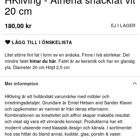
till
20 cm
början
av
bildgalleriet
180,00 kr
EJ I LAGER
LÄGG TILL I ÖNSKELISTA
Litet större fint fat i form av en snäcka. Finns i två storlekar. Det
mindre fatet
hittar du här
. Fatet är av keramik och har en glansig
yta. Diameter 20 cm Höjd 2,5 cm
Mer information
HKliving är ett holländskt varumärke med möbler och
inredningsdetaljer. Grundare är Emiel Hetsen and Sander Klaver
och uppkomsten av namnet är från deras efternamn.
Kombinationen av kreativitet och siffror skapar makalös resultat
och visat sig vara ett vinnande koncept. Produkterna har ett
modernt utseende med klassisk design och känsla. I sortimentet
hos oss hittar du bland annat, kuddar, glas, porslin & vaser.