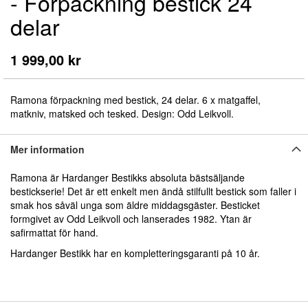
- Förpackning bestick 24
början
av
delar
bildgalleriet
1 999,00 kr
Ramona förpackning med bestick, 24 delar. 6 x matgaffel,
matkniv, matsked och tesked. Design: Odd Leikvoll.
Mer information
Ramona är Hardanger Bestikks absoluta bästsäljande
bestickserie! Det är ett enkelt men ändå stilfullt bestick som faller i
smak hos såväl unga som äldre middagsgäster. Besticket
formgivet av Odd Leikvoll och lanserades 1982. Ytan är
safirmattat för hand.
Hardanger Bestikk har en kompletteringsgaranti på 10 år.