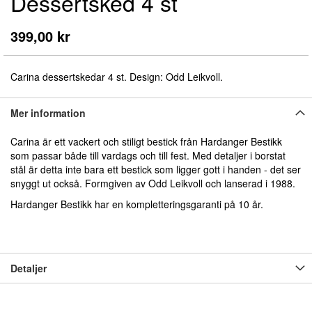
Dessertsked 4 st
början
av
bildgalleriet
399,00 kr
Carina dessertskedar 4 st. Design: Odd Leikvoll.
Mer information
Carina är ett vackert och stiligt bestick från Hardanger Bestikk
som passar både till vardags och till fest. Med detaljer i borstat
stål är detta inte bara ett bestick som ligger gott i handen - det ser
snyggt ut också. Formgiven av Odd Leikvoll och lanserad i 1988.
Hardanger Bestikk har en kompletteringsgaranti på 10 år.
Detaljer