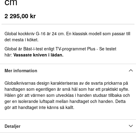
cm
början
av
bildgalleriet
2 295,00 kr
Global kockkniv G-16 är 24 cm. En klassisk modell som passar till
det mesta i köket.
Global är Bäst-i-test enligt TV-programmet Plus - Se testet
här:
Vassaste kniven i lådan.
Mer information
Globalknivarnas design karakteriseras av de svarta prickarna på
handtagen som egentligen är små hål som har ett praktiskt syfte.
Hålen gör att värmen som utvecklas i handen studsar tillbaka och
ger en isolerande luftspalt mellan handtaget och handen. Detta
gör att handtaget inte känns så kallt.
Detaljer