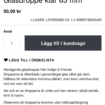
till
början
50,00 kr
av
bildgalleriet
I LAGER: LEVERANS CA 1-3 ARBETSDAGAR
Antal
Lägg till i kundvagn
LÄGG TILL I ÖNSKELISTA
Handgjorda glasdroppar från Indigo & Friends.
Dropparna är tillverkade i genomfärgat glas vilket gör dem
hållbara för dekoration inomhus såklart, men även utomhus året
runt om man vill det.
Var och en av dropparna är unika och kan variera i såväl storlek,
form & nyans.
Observera att dropparna kommer utan tråd/upphängning