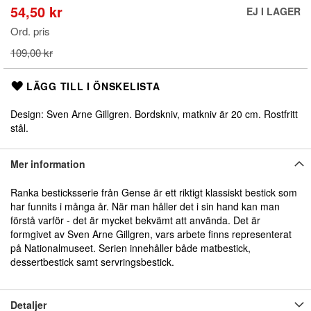
början
54,50 kr
Special
EJ I LAGER
av
Price
bildgalleriet
Ord. pris
109,00 kr
LÄGG TILL I ÖNSKELISTA
Design: Sven Arne Gillgren. Bordskniv, matkniv är 20 cm. Rostfritt
stål.
Mer information
Ranka besticksserie från Gense är ett riktigt klassiskt bestick som
har funnits i många år. När man håller det i sin hand kan man
förstå varför - det är mycket bekvämt att använda. Det är
formgivet av Sven Arne Gillgren, vars arbete finns representerat
på Nationalmuseet. Serien innehåller både matbestick,
dessertbestick samt servringsbestick.
Detaljer