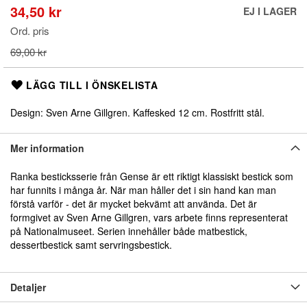
början
34,50 kr
Special
EJ I LAGER
av
Price
bildgalleriet
Ord. pris
69,00 kr
LÄGG TILL I ÖNSKELISTA
Design: Sven Arne Gillgren. Kaffesked 12 cm. Rostfritt stål.
Mer information
Ranka besticksserie från Gense är ett riktigt klassiskt bestick som
har funnits i många år. När man håller det i sin hand kan man
förstå varför - det är mycket bekvämt att använda. Det är
formgivet av Sven Arne Gillgren, vars arbete finns representerat
på Nationalmuseet. Serien innehåller både matbestick,
dessertbestick samt servringsbestick.
Detaljer