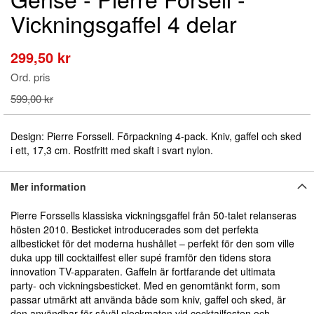
till
Vickningsgaffel 4 delar
början
av
bildgalleriet
299,50 kr
Special
Price
Ord. pris
599,00 kr
Design: Pierre Forssell. Förpackning 4-pack. Kniv, gaffel och sked
i ett, 17,3 cm. Rostfritt med skaft i svart nylon.
Mer information
Pierre Forssells klassiska vickningsgaffel från 50-talet relanseras
hösten 2010. Besticket introducerades som det perfekta
allbesticket för det moderna hushållet – perfekt för den som ville
duka upp till cocktailfest eller supé framför den tidens stora
innovation TV-apparaten. Gaffeln är fortfarande det ultimata
party- och vickningsbesticket. Med en genomtänkt form, som
passar utmärkt att använda både som kniv, gaffel och sked, är
den användbar för såväl plockmaten vid cocktailfesten och