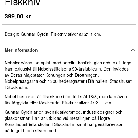
Fiskkniv
början
av
bildgalleriet
399,00 kr
Design: Gunnar Cyrén. Fiskkniv silver är 21,1 cm.
Mer information
Nobelservisen, komplett med porslin, bestick, glas och textil, togs
fram exklusivt till Nobelsstiftelsens 90-årsjubileum. Den invigdes
av Deras Majestäter Konungen och Drottningen,
Nobelpristagarna och 1300 hedersgäster i Blå hallen, Stadshuset
i Stockholm.
Nobel besticken är tillverkade i rostfritt stål 18/8, men kan även
fås förgyllda eller försilvrade. Fiskkniv silver är 21,1 cm.
Gunnar Cyrén är en svensk silversmed, industridesigner och
glaskonstnär. Han är utbildad vid metallinjen på Högre
Konstindustriella skolan i Stockholm, samt har gesällbrev som
både guld- och silversmed.