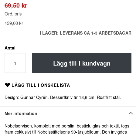
början
69,50 kr
Special
av
Price
bildgalleriet
Ord. pris
139,00 kr
I LAGER: LEVERANS CA 1-3 ARBETSDAGAR
Antal
Lägg till i kundvagn
LÄGG TILL I ÖNSKELISTA
Design: Gunnar Cyrén. Dessertkniv är 18,6 cm. Rostfritt stål
.
Mer information
Nobelservisen, komplett med porslin, bestick, glas och textil, togs
fram exklusivt till Nobelsstiftelsens 90-årsjubileum. Den invigdes