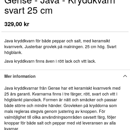
till
svart 25 cm
början
av
bildgalleriet
329,00 kr
Java kryddkvarn för både peppar och salt, med keramsikt
kvarnverk. Justerbar grovlek på malningen. 25 cm hög. Svart
högblank.
Java kryddkvarn finns även i
rött lack
och
vitt lack
.
Mer information
Java kryddkvarnar från Gense har ett keramiskt kvarnverk med
25 års garanti. Kvarnarna finns i tre färger, rött, svart och vitt i
högblankt pianolack. Formen är nätt och smäcker och passar
både större och mindre händer. Grovleken på kryddorna som
mals regleras stegvis genom justering av knoppen. För
valmöjlighet till olika användningsområden oavsett färg, följer
knoppar för både salt och peppar med vid leveransen av alla
kvarnar.