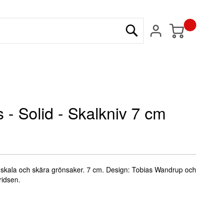
Min kundvagn
Sök
s - Solid - Skalkniv 7 cm
tt skala och skära grönsaker. 7 cm. Design: Tobias Wandrup och
ridsen.