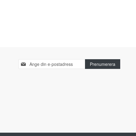
Sign
Prenumerera
Up
for
Our
Newsletter: