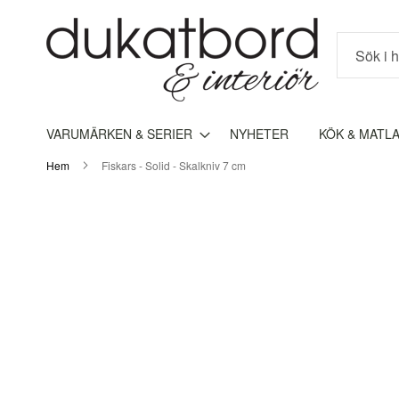
Sök
VARUMÄRKEN & SERIER
NYHETER
KÖK & MATL
Hem
Fiskars - Solid - Skalkniv 7 cm
Hoppa
till
slutet
av
bildgalleriet