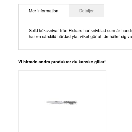
till
Mer information
Detaljer
början
av
bildgalleriet
Solid köksknivar från Fiskars har knivblad som är hands
har en särskild härdad yta, vilket gör att de håller sig 
Vi hittade andra produkter du kanske gillar!