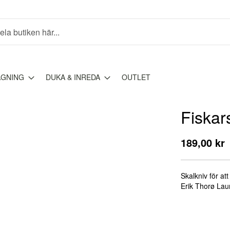
AGNING
DUKA & INREDA
OUTLET
Fiskar
189,00 kr
Skalkniv för a
Erik Thorø Lau