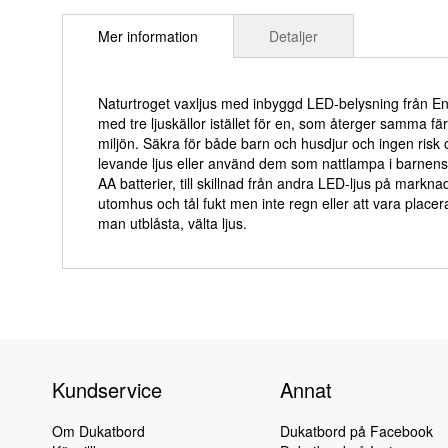
till
Mer information
Detaljer
början
av
bildgalleriet
Naturtroget vaxljus med inbyggd LED-belysning från Enj
med tre ljuskällor istället för en, som återger samma fär
miljön. Säkra för både barn och husdjur och ingen risk
levande ljus eller använd dem som nattlampa i barnen
AA batterier, till skillnad från andra LED-ljus på mark
utomhus och tål fukt men inte regn eller att vara place
man utblåsta, välta ljus.
Kundservice
Annat
Om Dukatbord
Dukatbord på Facebook