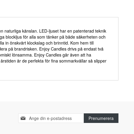
n naturliga känslan. LED-ljuset har en patenterad teknik
ktiga blockljus för alla som tänker på både säkerheten och
 in önskvärt klockslag och brinntid. Kom hem till
era på brandrisken. Enjoy Candles drivs på endast två
konomiskt lönsamma. Enjoy Candles går även att ha
årstiden är de perfekta för fina sommarkvällar så slipper
Sign
Prenumerera
Up
for