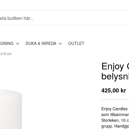
AGNING
DUKA & INREDA
OUTLET
0x15 cm
Enjoy 
belysn
425,00 kr
Enjoy Candles 
som tillsamman
Storleken, 10 
grupp. Handgjor