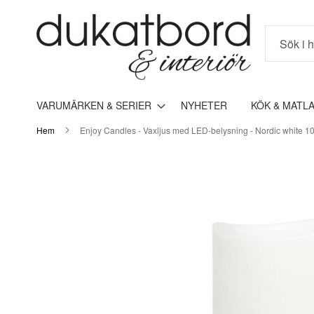
Sök
VARUMÄRKEN & SERIER
NYHETER
KÖK & MATL
Hem
Enjoy Candles - Vaxljus med LED-belysning - Nordic white 1
Hoppa
till
slutet
av
bildgalleriet