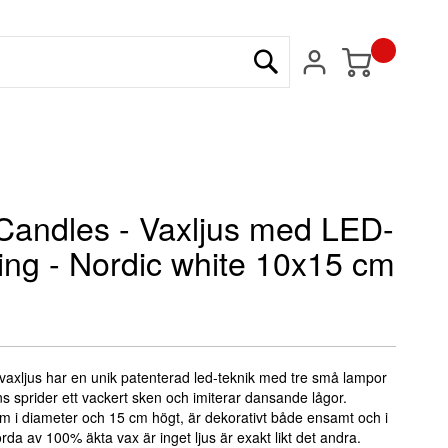
Min kundvagn
Sök
Candles - Vaxljus med LED-
ing - Nordic white 10x15 cm
vaxljus har en unik patenterad led-teknik med tre små lampor
s sprider ett vackert sken och imiterar dansande lågor.
cm i diameter och 15 cm högt, är dekorativt både ensamt och i
da av 100% äkta vax är inget ljus är exakt likt det andra.