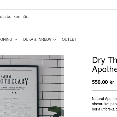
AGNING
DUKA & INREDA
OUTLET
Dry Th
Apoth
550,00 kr
Natural Apothec
obestruket papp
börja utforska 