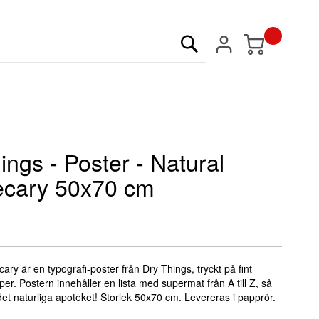
Min kundvagn
Sök
ings - Poster - Natural
ecary 50x70 cm
ary är en typografi-poster från Dry Things, tryckt på fint
er. Postern innehåller en lista med supermat från A till Z, så
det naturliga apoteket! Storlek 50x70 cm. Levereras i papprör.