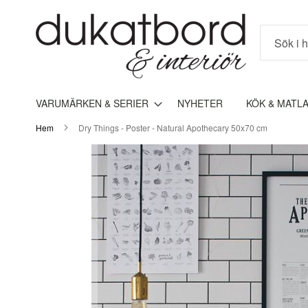
Sök
VARUMÄRKEN & SERIER
NYHETER
KÖK & MATL
Hem
Dry Things - Poster - Natural Apothecary 50x70 cm
Hoppa
till
slutet
av
bildgalleriet