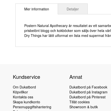
till
Mer information
Detaljer
början
av
bildgalleriet
Postern Natural Apothecary är resultatet av ett samar
prisbelönt blogg och kokböcker som säljs över hela vä
Dry Things har låtit utformat en lista med supermat från 
Kundservice
Annat
Om Dukatbord
Dukatbord på Facebook
Köpvillkor
Dukatbord på Instagram
Kontakta oss
Dukatbord på Pinterest
Skapa kundkonto
Tillåt cookies
Personuppgiftshantering
Showroom & butik