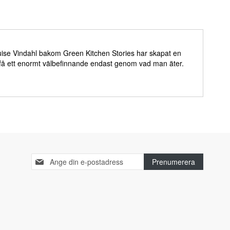
Luise Vindahl bakom Green Kitchen Stories har skapat en
 få ett enormt välbefinnande endast genom vad man äter.
Sign
Prenumerera
Up
for
Our
Newsletter: