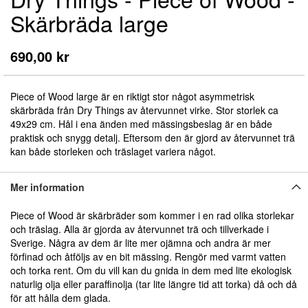
till
Skärbräda large
början
av
bildgalleriet
690,00 kr
Piece of Wood large är en riktigt stor något asymmetrisk
skärbräda från Dry Things av återvunnet virke. Stor storlek ca
49x29 cm. Hål i ena änden med mässingsbeslag är en både
praktisk och snygg detalj. Eftersom den är gjord av återvunnet trä
kan både storleken och träslaget variera något.
Mer information
Piece of Wood är skärbräder som kommer i en rad olika storlekar
och träslag. Alla är gjorda av återvunnet trä och tillverkade i
Sverige. Några av dem är lite mer ojämna och andra är mer
förfinad och åtföljs av en bit mässing. Rengör med varmt vatten
och torka rent. Om du vill kan du gnida in dem med lite ekologisk
naturlig olja eller paraffinolja (tar lite längre tid att torka) då och då
för att hålla dem glada.