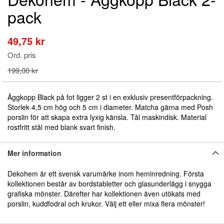
till
pack
början
av
bildgalleriet
49,75 kr
Special
Price
Ord. pris
199,00 kr
Äggkopp Black på fot ligger 2 st i en exklusiv presentförpackning.
Storlek 4,5 cm hög och 5 cm i diameter. Matcha gärna med Posh
porslin för att skapa extra lyxig känsla. Tål maskindisk. Material
rostfritt stål med blank svart finish.
Mer information
Dekohem är ett svensk varumärke inom heminredning. Första
kollektionen består av bordstabletter och glasunderlägg i snygga
grafiska mönster. Därefter har kollektionen även utökats med
porslin, kuddfodral och krukor. Välj ett eller mixa flera mönster!