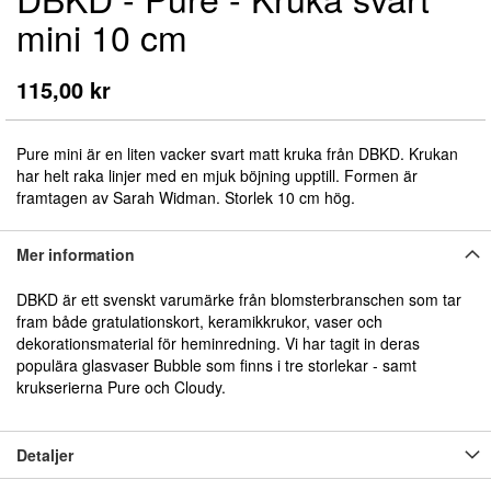
till
mini 10 cm
början
av
bildgalleriet
115,00 kr
Pure mini är en liten vacker svart matt kruka från DBKD. Krukan
har helt raka linjer med en mjuk böjning upptill. Formen är
framtagen av Sarah Widman. Storlek 10 cm hög.
Mer information
DBKD är ett svenskt varumärke från blomsterbranschen som tar
fram både gratulationskort, keramikkrukor, vaser och
dekorationsmaterial för heminredning. Vi har tagit in deras
populära glasvaser Bubble som finns i tre storlekar - samt
krukserierna Pure och Cloudy.
Detaljer