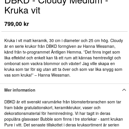
till
Kruka vit
början
av
bildgalleriet
799,00 kr
Kruka i vit matt keramik, 30 cm i diameter och 25 cm hög. Cloudy
är en serie krukor från DBKD formgiven av Hanna Wessman,
känd från tv-programmet Äntligen Hemma.
”Det finns inget som
lika effektivt och enkelt kan få ett rum att kännas hemtrevligt och
ombonat som vackra blommor och växter! Jag ville skapa en
kruka som tar för sig utan att ta över och som var lika snygg som
vas som kruka!” – Hanna Wessman
.
Mer information
DBKD är ett svenskt varumärke från blomsterbranschen som tar
fram både gratulationskort, keramikkrukor, vaser och
dekorationsmaterial för heminredning. Vi har tagit in deras
populära glasvaser Bubble som finns i tre storlekar - samt krukan
Pure i vitt. Det senaste tillskottet i deras kruksortiment är serien