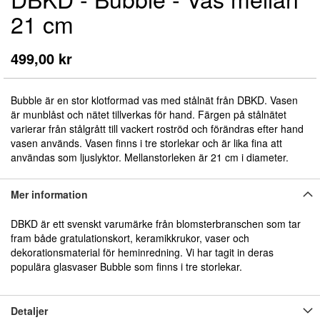
till
21 cm
början
av
bildgalleriet
499,00 kr
Bubble är en stor klotformad vas med stålnät från DBKD. Vasen
är munblåst och nätet tillverkas för hand. Färgen på stålnätet
varierar från stålgrått till vackert roströd och förändras efter hand
vasen används. Vasen finns i tre storlekar och är lika fina att
användas som ljuslyktor. Mellanstorleken är 21 cm i diameter.
Mer information
DBKD är ett svenskt varumärke från blomsterbranschen som tar
fram både gratulationskort, keramikkrukor, vaser och
dekorationsmaterial för heminredning. Vi har tagit in deras
populära glasvaser Bubble som finns i tre storlekar.
Detaljer