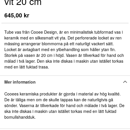
vit 20 cm
början
av
bildgalleriet
645,00 kr
Tube vas från Cooee Design, är en minimalistisk tubformad vas i
keramik med en silkesmatt vit yta. Det perforerade locket av ren
mässing arrangerar blommorna på ett naturligt vackert sätt.
Locket är avtagbart med en ytbehandling som håller ytan fin.
Storlek på vasen är 20 cm i höjd. Vasen är tillverkad för hand och
målad i två lager. Den ska inte diskas i maskin utan istället torkas
med en lätt fuktad trasa.
Mer information
Cooees keramiska produkter är gjorda i material av hög kvalité.
De är tåliga men om de skulle tappas kan de naturligtvis gå
sönder. Vaserna är tillverkade för hand och målade i två lager. De
ska inte diskas i maskin utan istället torkas med en lätt fuktad
bomullshandduk.