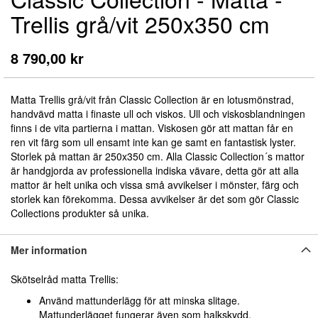
till
Trellis grå/vit 250x350 cm
början
av
bildgalleriet
8 790,00 kr
Matta Trellis grå/vit från Classic Collection är en lotusmönstrad,
handvävd matta i finaste ull och viskos. Ull och viskosblandningen
finns i de vita partierna i mattan. Viskosen gör att mattan får en
ren vit färg som ull ensamt inte kan ge samt en fantastisk lyster.
Storlek på mattan är 250x350 cm. Alla Classic Collection´s mattor
är handgjorda av professionella indiska vävare, detta gör att alla
mattor är helt unika och vissa små avvikelser i mönster, färg och
storlek kan förekomma. Dessa avvikelser är det som gör Classic
Collections produkter så unika.
Mer information
Skötselråd matta Trellis:
Använd mattunderlägg för att minska slitage.
Mattunderlägget fungerar även som halkskydd.