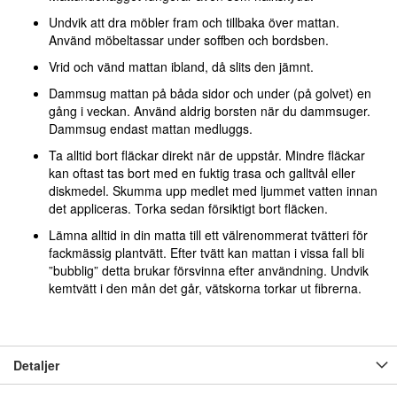
Undvik att dra möbler fram och tillbaka över mattan.
Använd möbeltassar under soffben och bordsben.
Vrid och vänd mattan ibland, då slits den jämnt.
Dammsug mattan på båda sidor och under (på golvet) en
gång i veckan. Använd aldrig borsten när du dammsuger.
Dammsug endast mattan medluggs.
Ta alltid bort fläckar direkt när de uppstår. Mindre fläckar
kan oftast tas bort med en fuktig trasa och galltvål eller
diskmedel. Skumma upp medlet med ljummet vatten innan
det appliceras. Torka sedan försiktigt bort fläcken.
Lämna alltid in din matta till ett välrenommerat tvätteri för
fackmässig plantvätt. Efter tvätt kan mattan i vissa fall bli
”bubblig” detta brukar försvinna efter användning. Undvik
kemtvätt i den mån det går, vätskorna torkar ut fibrerna.
Detaljer