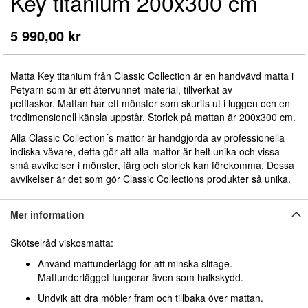
Key titanium 200x300 cm
början
av
bildgalleriet
5 990,00 kr
Matta Key titanium från Classic Collection är en handvävd matta i
Petyarn som är ett återvunnet material, tillverkat av
petflaskor
.
Mattan
har ett mönster som skurits ut i luggen och en
tredimensionell känsla uppstår.
Storlek på mattan är 200x300 cm.
Alla Classic Collection´s mattor är handgjorda av professionella
indiska vävare, detta gör att alla mattor är helt unika och vissa
små avvikelser i mönster, färg och storlek kan förekomma. Dessa
avvikelser är det som gör Classic Collections produkter så unika.
Mer information
Skötselråd viskosmatta:
Använd mattunderlägg för att minska slitage.
Mattunderlägget fungerar även som halkskydd.
Undvik att dra möbler fram och tillbaka över mattan.