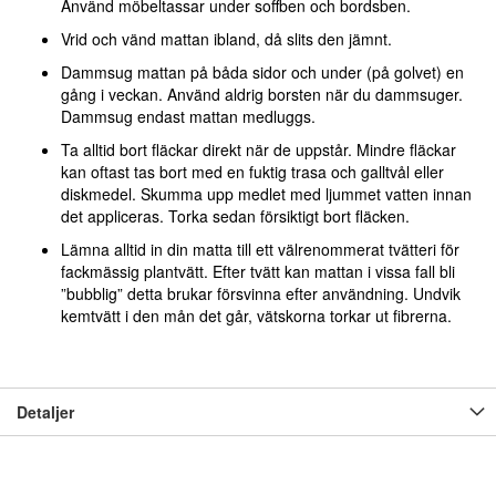
Använd möbeltassar under soffben och bordsben.
Vrid och vänd mattan ibland, då slits den jämnt.
Dammsug mattan på båda sidor och under (på golvet) en
gång i veckan. Använd aldrig borsten när du dammsuger.
Dammsug endast mattan medluggs.
Ta alltid bort fläckar direkt när de uppstår. Mindre fläckar
kan oftast tas bort med en fuktig trasa och galltvål eller
diskmedel. Skumma upp medlet med ljummet vatten innan
det appliceras. Torka sedan försiktigt bort fläcken.
Lämna alltid in din matta till ett välrenommerat tvätteri för
fackmässig plantvätt. Efter tvätt kan mattan i vissa fall bli
”bubblig” detta brukar försvinna efter användning. Undvik
kemtvätt i den mån det går, vätskorna torkar ut fibrerna.
Detaljer